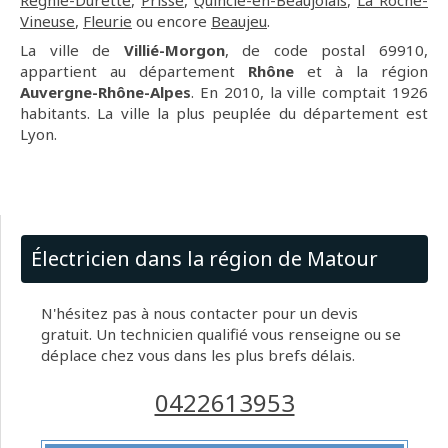
Régnié-Durette
,
Prissé
,
Quincié-en-Beaujolais
,
La Roche-
Vineuse
,
Fleurie
ou encore
Beaujeu
.
La ville de
Villié-Morgon
, de code postal 69910,
appartient au département
Rhône
et à la région
Auvergne-Rhône-Alpes
. En 2010, la ville comptait 1926
habitants. La ville la plus peuplée du département est
Lyon.
Électricien dans la région de Matour
N'hésitez pas à nous contacter pour un devis
gratuit. Un technicien qualifié vous renseigne ou se
déplace chez vous dans les plus brefs délais.
0422613953