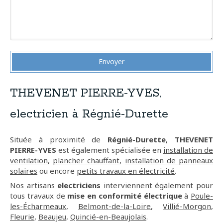
Envoyer
THEVENET PIERRE-YVES,
electricien à Régnié-Durette
Située à proximité de
Régnié-Durette
,
THEVENET
PIERRE-YVES
est également spécialisée en
installation de
ventilation
,
plancher chauffant
,
installation de panneaux
solaires
ou encore
petits travaux en électricité
.
Nos artisans
electriciens
interviennent également pour
tous travaux de
mise en conformité électrique
à
Poule-
les-Écharmeaux
,
Belmont-de-la-Loire
,
Villié-Morgon
,
Fleurie
,
Beaujeu
,
Quincié-en-Beaujolais
.