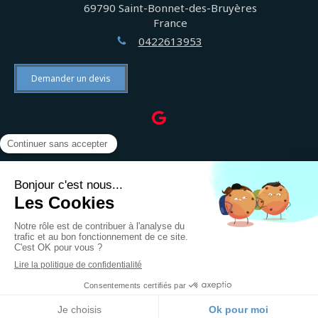
69790
Saint-Bonnet-des-Bruyères
France
0422613953
Demander un devis
©2022 THEVENET PIERRE-YVES - Électricien
Plan du site
Mentions légales
Création et référencement du site par Simplébo
Site référencé sur