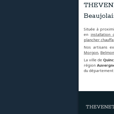
THEVENET
Beaujolai
Située à proxim
en
installation
plancher chauffa
Nos artisans e
Morgon
,
Belmont
La ville de
Quinc
région
Auvergn
du département 
THEVENET