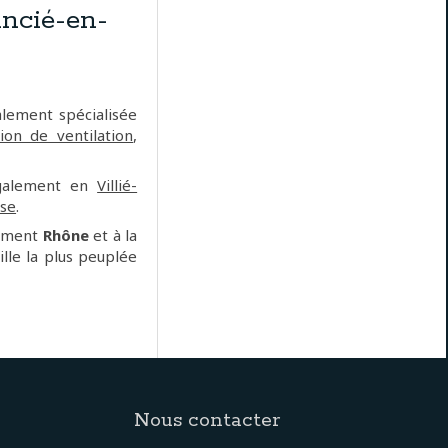
ncié-en-
lement spécialisée
tion de ventilation
,
également en
Villié-
use
.
tement
Rhône
et à la
ille la plus peuplée
Nous contacter