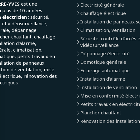
RRE-YVES
est une
Electricité générale
a plus de 10 années
Chauffage électrique
n
électricien
: sécurité,
Installation de panneaux so
 et vidéosurveillance,
érale, dépannage
Climatisation, ventilation
ncher chauffant, chauffage
Sécurité, contrôle d'accès 
allation d'alarme,
vidéosurveillance
ale, climatisation,
Dépannage électricité
atique, petits travaux en
Domotique générale
tallation de panneaux
lation de ventilation, mise
Eclairage automatique
lectrique, rénovation des
Installation d'alarme
ectriques.
Installation de ventilation
Mise en conformité électr
Petits travaux en électricit
Plancher chauffant
Rénovation des installation