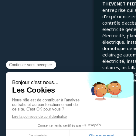
THEVENET PIE
entreprise qui 
d'expérience e
contrôle d'accès
electricité gén
électricité, pla
électrique, inst
domotique génér
eclairage autom
électricité, ins
solaires, instal
en conformité é
installations él