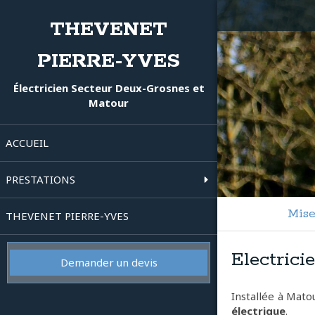
THEVENET
PIERRE-YVES
Électricien Secteur Deux-Grosnes et
Matour
ACCUEIL
PRESTATIONS
Mise
THEVENET PIERRE-YVES
Electrici
Demander un devis
Installée à Matou
électrique
.