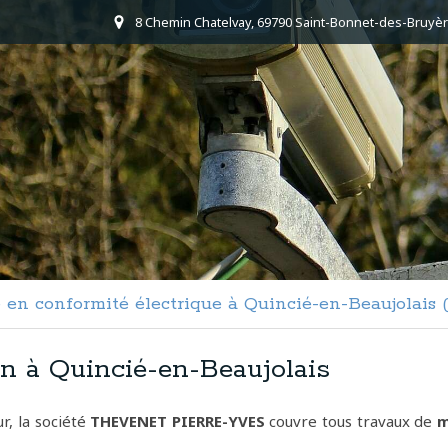
8 Chemin Chatelvay, 69790 Saint-Bonnet-des-Bruyèr
 en conformité électrique à Quincié-en-Beaujolais 
en à Quincié-en-Beaujolais
r, la société
THEVENET PIERRE-YVES
couvre tous travaux de
m