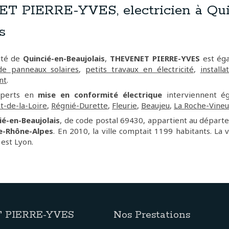
 PIERRE-YVES, electricien à Qui
s
ité de
Quincié-en-Beaujolais
,
THEVENET PIERRE-YVES
est éga
 de panneaux solaires
,
petits travaux en électricité
,
installa
nt
.
xperts en
mise en conformité électrique
interviennent 
-de-la-Loire
,
Régnié-Durette
,
Fleurie
,
Beaujeu
,
La Roche-Vine
ié-en-Beaujolais
, de code postal 69430, appartient au dépar
e-Rhône-Alpes
. En 2010, la ville comptait 1199 habitants. La v
est Lyon.
 PIERRE-YVES
Nos Prestations