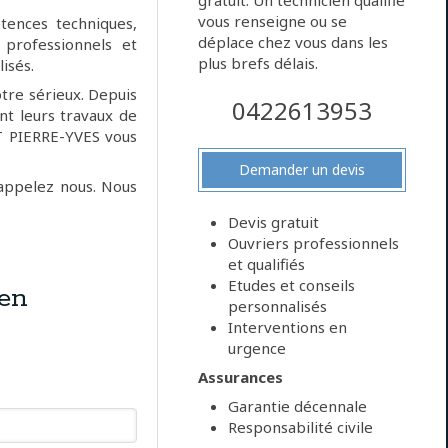
gratuit. Un technicien qualifié
vous renseigne ou se
ences techniques,
déplace chez vous dans les
 professionnels et
plus brefs délais.
isés.
otre sérieux. Depuis
0422613953
ent leurs travaux de
ET PIERRE-YVES vous
Demander un devis
 appelez nous. Nous
Devis gratuit
Ouvriers professionnels
et qualifiés
Etudes et conseils
en
personnalisés
Interventions en
urgence
Assurances
Garantie décennale
Responsabilité civile