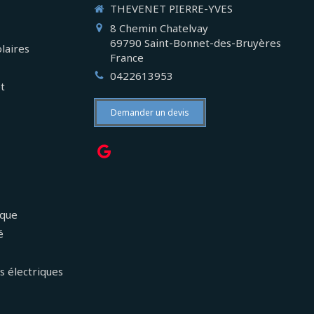
THEVENET PIERRE-YVES
8 Chemin Chatelvay
69790
Saint-Bonnet-des-Bruyères
laires
France
0422613953
et
Demander un devis
ique
é
s électriques