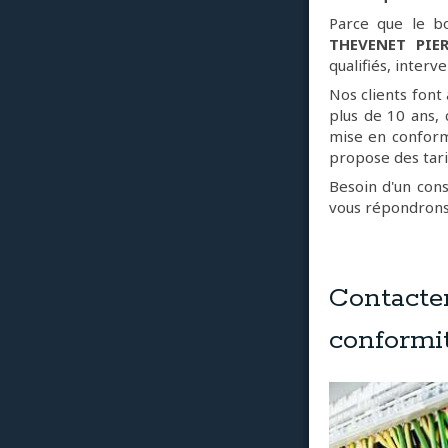
Parce que le b
THEVENET PIER
qualifiés, interv
Nos clients font
plus de 10 ans, 
mise en conform
propose des tari
Besoin d'un cons
vous répondrons 
Contact
conformit