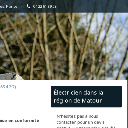
es, France
04 22 61 39 53
(69430)
Électricien dans la
région de Matour
N'hésitez pas à nous
ise en conformité
contacter pour un devis