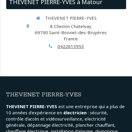
THEVENET PIERRE-YVES à Matour
THEVENET PIERRE-YVES
8 Chemin Chatelvay
69790
Saint-Bonnet-des-Bruyères
France
0422613953
THEVENET PIERRE-YVES
THEVENET PIERRE-YVES
est une entreprise qui a plus de
10 années d'expérience en
électricien
: sécurité,
contrôle d'accès et vidéosurveillance, electricité
générale, dépannage électricité, plancher chauffant,
chauffage électrique, installation d'alarme, domotique