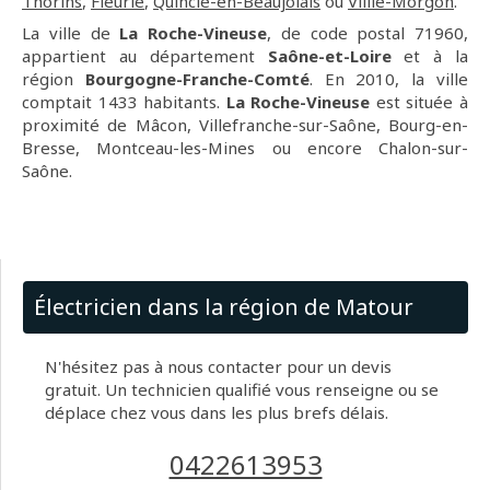
Thorins
,
Fleurie
,
Quincié-en-Beaujolais
ou
Villié-Morgon
.
La ville de
La Roche-Vineuse
, de code postal 71960,
appartient au département
Saône-et-Loire
et à la
région
Bourgogne-Franche-Comté
. En 2010, la ville
comptait 1433 habitants.
La Roche-Vineuse
est située à
proximité de Mâcon, Villefranche-sur-Saône, Bourg-en-
Bresse, Montceau-les-Mines ou encore Chalon-sur-
Saône.
Électricien dans la région de Matour
N'hésitez pas à nous contacter pour un devis
gratuit. Un technicien qualifié vous renseigne ou se
déplace chez vous dans les plus brefs délais.
0422613953