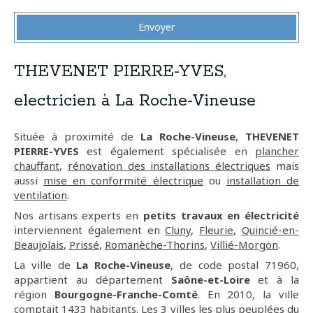
Envoyer
THEVENET PIERRE-YVES,
electricien à La Roche-Vineuse
Située à proximité de
La Roche-Vineuse
,
THEVENET
PIERRE-YVES
est également spécialisée en
plancher
chauffant
,
rénovation des installations électriques
mais
aussi
mise en conformité électrique
ou
installation de
ventilation
.
Nos artisans experts en
petits travaux en électricité
interviennent également en
Cluny
,
Fleurie
,
Quincié-en-
Beaujolais
,
Prissé
,
Romanèche-Thorins
,
Villié-Morgon
.
La ville de
La Roche-Vineuse
, de code postal 71960,
appartient au département
Saône-et-Loire
et à la
région
Bourgogne-Franche-Comté
. En 2010, la ville
comptait 1433 habitants. Les 3 villes les plus peuplées du