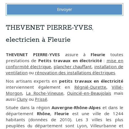
Envoyer
THEVENET PIERRE-YVES,
electricien à Fleurie
THEVENET PIERRE-YVES
assure à
Fleurie
toutes
prestations de
Petits travaux en électricité
:
mise en
conformité électrique
,
plancher chauffant
,
installation de
ventilation
ou
rénovation des installations électriques
.
Nos artisans experts en
petits travaux en électricité
interviennent également en
Régnié-Durette
,
Villié-
Morgon
,
La Roche-Vineuse
,
Quincié-en-Beaujolais
mais
aussi
Cluny
ou
Prissé
.
Située dans la région
Auvergne-Rhône-Alpes
et dans le
département
Rhône
,
Fleurie
est une ville de 1244
habitants (données de 2010). Les 3 villes les plus
peuplées du département sont Lyon, Villeurbanne et