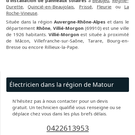
d'installation de panneaux solaires
à
Beaujeu
,
Régnié-
Durette
,
Quincié-en-Beaujolais
,
Prissé
,
Fleurie
ou
La
Roche-Vineuse
.
Située dans la région
Auvergne-Rhône-Alpes
et dans le
département
Rhône
,
Villié-Morgon
(69910) est une ville
de 1926 habitants.
Villié-Morgon
est située à proximité
de Mâcon, Villefranche-sur-Saône, Tarare, Bourg-en-
Bresse ou encore Rillieux-la-Pape.
Électricien dans la région de Matour
N'hésitez pas à nous contacter pour un devis
gratuit. Un technicien qualifié vous renseigne ou se
déplace chez vous dans les plus brefs délais.
0422613953