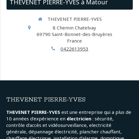
THEVENET PIERRE-YVES à Matour
THEVENET PIERRE-YVES
8 Chemin Chatelvay
69790
Saint-Bonnet-des-Bruyères
France
0422613953
THEVENET PIERRE-YVES
THEVENET PIERRE-YVES
est une entreprise qui a plus de
10 années d'expérience en
électricien
: sécurité,
contrôle d'accès et vidéosurveillance, electricité
générale, dépannage électricité, plancher chauffant,
chauffage électrique, installation d'alarme, domotique