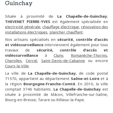
Guinchay
Située à proximité de
La Chapelle-de-Guinchay
,
THEVENET PIERRE-YVES
est également spécialisée en
electricité générale
,
chauffage électrique
,
rénovation des
installations électriques
,
plancher chauffant
.
Nos artisans spécialisés en
sécurité, contrôle d'accès
et vidéosurveillance
interviennent également pour tous
travaux de
sécurité, contrôle d'accès et
vidéosurveillance
à
Cluny
,
Romanèche-Thorins
,
Charolles
,
Cercié
,
Saint-Denis-de-Cabanne
ou encore
Cours-la-Ville
.
La ville de
La Chapelle-de-Guinchay
, de code postal
71570, appartient au département
Saône-et-Loire
et à
la région
Bourgogne-Franche-Comté
. En 2010, la ville
comptait 3746 habitants.
La Chapelle-de-Guinchay
est
située à proximité de Mâcon, Villefranche-sur-Saône,
Bourg-en-Bresse, Tarare ou Rillieux-la-Pape.