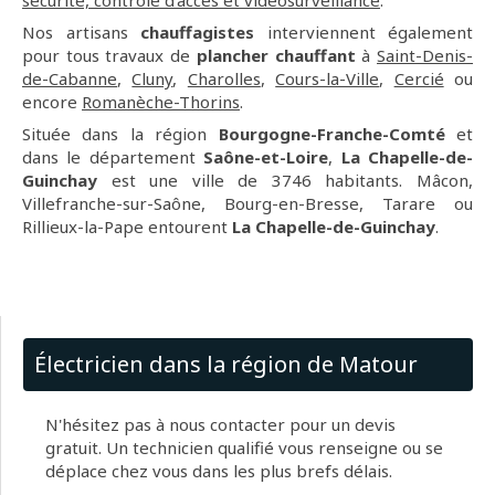
sécurité, contrôle d'accès et vidéosurveillance
.
Nos artisans
chauffagistes
interviennent également
pour tous travaux de
plancher chauffant
à
Saint-Denis-
de-Cabanne
,
Cluny
,
Charolles
,
Cours-la-Ville
,
Cercié
ou
encore
Romanèche-Thorins
.
Située dans la région
Bourgogne-Franche-Comté
et
dans le département
Saône-et-Loire
,
La Chapelle-de-
Guinchay
est une ville de 3746 habitants. Mâcon,
Villefranche-sur-Saône, Bourg-en-Bresse, Tarare ou
Rillieux-la-Pape entourent
La Chapelle-de-Guinchay
.
Électricien dans la région de Matour
N'hésitez pas à nous contacter pour un devis
gratuit. Un technicien qualifié vous renseigne ou se
déplace chez vous dans les plus brefs délais.