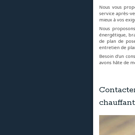
Nous vous propo
service après-ve
mieux à vos exig
Nous proposons 
énergétique, bra
de plan de pose
entretien de pla
Besoin d'un cons
avons hâte de me
Contact
chauffan