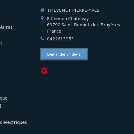
THEVENET PIERRE-YVES
8 Chemin Chatelvay
69790
Saint-Bonnet-des-Bruyères
laires
France
0422613953
et
Demander un devis
ique
é
s électriques