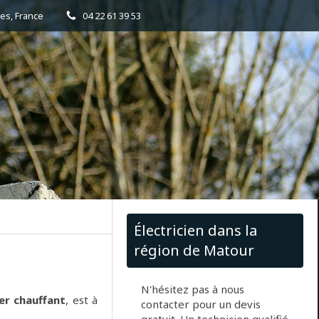
es, France
04 22 61 39 53
Électricien dans la
région de Matour
N'hésitez pas à nous
er chauffant
, est à
contacter pour un devis