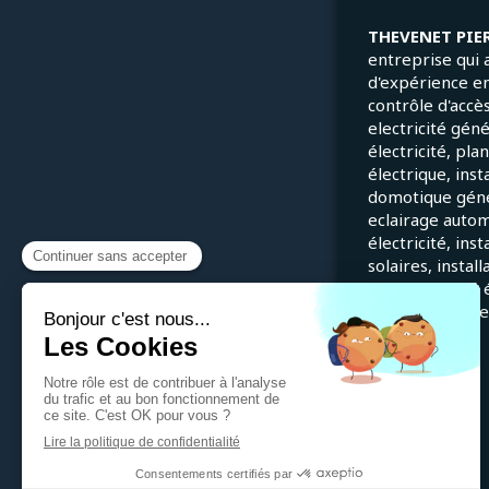
THEVENET PIE
entreprise qui 
d'expérience e
contrôle d'accès
electricité gén
électricité, pla
électrique, inst
domotique génér
eclairage autom
électricité, ins
solaires, instal
en conformité é
installations él