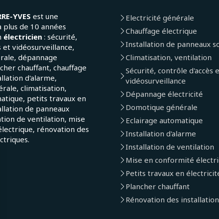
RRE-YVES
est une
Electricité générale
a plus de 10 années
Chauffage électrique
n
électricien
: sécurité,
Installation de panneaux so
 et vidéosurveillance,
érale, dépannage
Climatisation, ventilation
ncher chauffant, chauffage
Sécurité, contrôle d'accès 
allation d'alarme,
vidéosurveillance
ale, climatisation,
Dépannage électricité
atique, petits travaux en
Domotique générale
tallation de panneaux
lation de ventilation, mise
Eclairage automatique
lectrique, rénovation des
Installation d'alarme
ectriques.
Installation de ventilation
Mise en conformité électr
Petits travaux en électricit
Plancher chauffant
Rénovation des installation