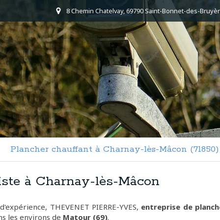
8 Chemin Chatelvay, 69790 Saint-Bonnet-des-Bruyèr
Plancher chauffant à Charnay-lès-Mâcon (71850)
iste à Charnay-lès-Mâcon
 d'expérience, THEVENET PIERRE-YVES,
entreprise de planch
ns les environs de
Matour (69)
.