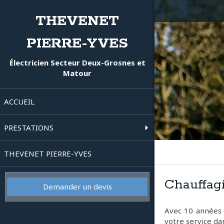
THEVENET
PIERRE-YVES
Électricien Secteur Deux-Grosnes et
Matour
ACCUEIL
PRESTATIONS
THEVENET PIERRE-YVES
Chauffag
Demander un devis
Avec 10 années
votre service da