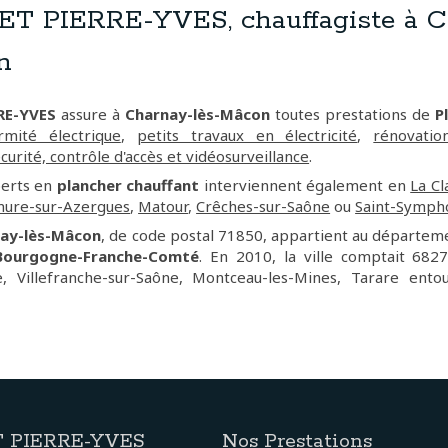
 PIERRE-YVES, chauffagiste à C
n
RE-YVES
assure à
Charnay-lès-Mâcon
toutes prestations de
P
mité électrique
,
petits travaux en électricité
,
rénovatio
curité, contrôle d'accès et vidéosurveillance
.
perts en
plancher chauffant
interviennent également en
La Cl
ure-sur-Azergues
,
Matour
,
Crêches-sur-Saône
ou
Saint-Sympho
ay-lès-Mâcon
, de code postal 71850, appartient au départe
Bourgogne-Franche-Comté
. En 2010, la ville comptait 682
, Villefranche-sur-Saône, Montceau-les-Mines, Tarare ent
 PIERRE-YVES
Nos Prestations