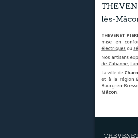
THEVENET
lès-Mâco
THEVENET PIER
mise en confor
électriques
ou
sé
Nos artisans ex
de-Cabanne
,
Lam
La ville de
Charn
et à la région
Bourg-en-Bresse
Mâcon
.
THEVENET