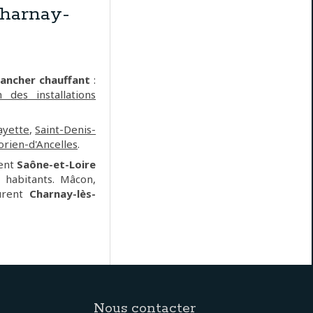
harnay-
lancher chauffant
:
n des installations
ayette
,
Saint-Denis-
rien-d'Ancelles
.
ment
Saône-et-Loire
7 habitants. Mâcon,
ourent
Charnay-lès-
Nous contacter