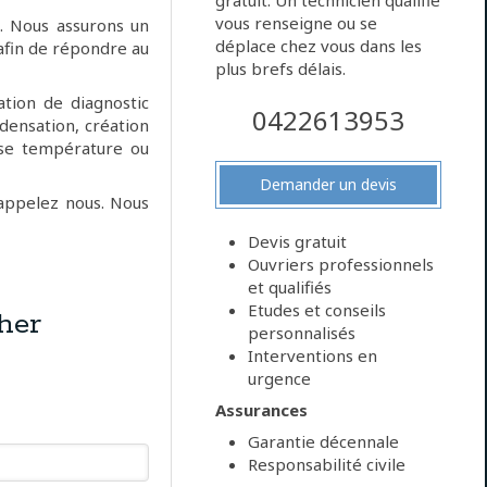
gratuit. Un technicien qualifié
vous renseigne ou se
e. Nous assurons un
déplace chez vous dans les
afin de répondre au
plus brefs délais.
tion de diagnostic
0422613953
ndensation, création
sse température ou
Demander un devis
 appelez nous. Nous
Devis gratuit
Ouvriers professionnels
et qualifiés
Etudes et conseils
her
personnalisés
Interventions en
urgence
Assurances
Garantie décennale
Responsabilité civile