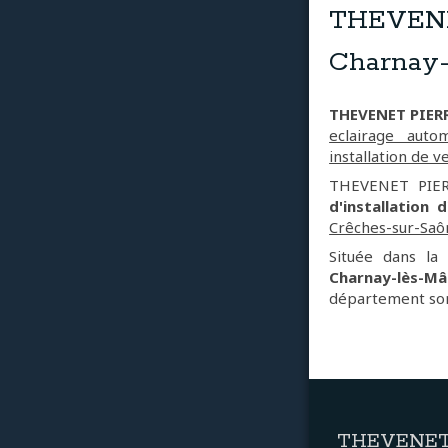
THEVENET
Charnay-
THEVENET PIER
eclairage auto
installation de v
THEVENET PIERR
d'installation 
Crêches-sur-Saô
Située dans la
Charnay-lès-M
département son
THEVENET