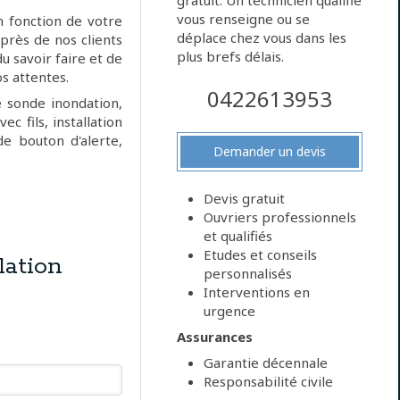
gratuit. Un technicien qualifié
vous renseigne ou se
n fonction de votre
déplace chez vous dans les
rès de nos clients
plus brefs délais.
u savoir faire et de
os attentes.
0422613953
e sonde inondation,
ec fils, installation
de bouton d'alerte,
Demander un devis
Devis gratuit
Ouvriers professionnels
et qualifiés
Etudes et conseils
ation
personnalisés
Interventions en
urgence
Assurances
Garantie décennale
Responsabilité civile