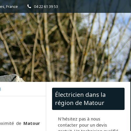
es, France
04 22 61 39 53
)
Électricien dans la
région de Matour
N'hésitez pas à nous
oximité de
Matour
contacter pour un devis