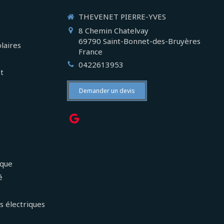
THEVENET PIERRE-YVES
8 Chemin Chatelvay
69790
Saint-Bonnet-des-Bruyères
laires
France
0422613953
et
Demander un devis
ique
é
s électriques