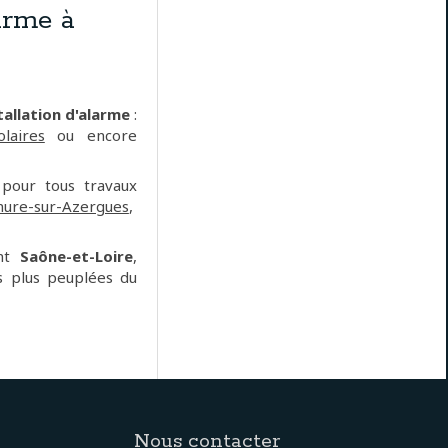
arme à
allation d'alarme
:
laires
ou encore
 pour tous travaux
ure-sur-Azergues
,
ent
Saône-et-Loire
,
es plus peuplées du
Nous contacter