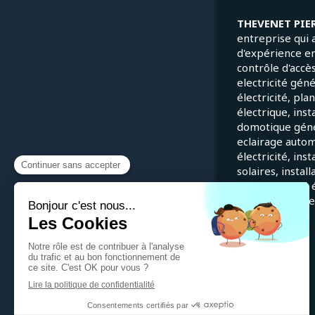
THEVENET PIE
entreprise qui 
d'expérience e
contrôle d'accès
electricité gén
électricité, pla
électrique, inst
domotique génér
eclairage autom
électricité, ins
solaires, instal
en conformité é
installations él