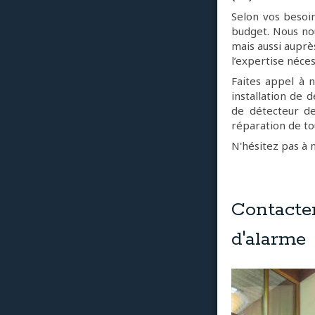
Selon vos besoin
budget. Nous no
mais aussi auprè
l’expertise néces
Faites appel à 
installation de d
de détecteur de
réparation de to
N'hésitez pas à 
Contacte
d'alarme