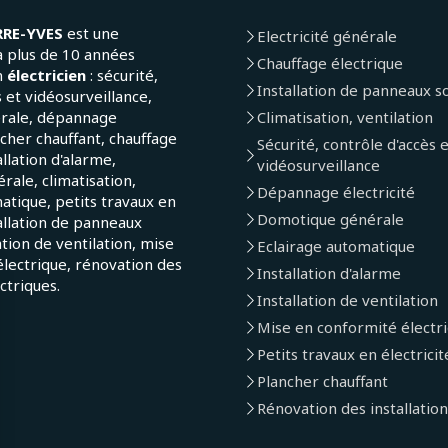
RRE-YVES
est une
Electricité générale
a plus de 10 années
Chauffage électrique
n
électricien
: sécurité,
Installation de panneaux so
 et vidéosurveillance,
érale, dépannage
Climatisation, ventilation
ncher chauffant, chauffage
Sécurité, contrôle d'accès 
allation d'alarme,
vidéosurveillance
ale, climatisation,
Dépannage électricité
atique, petits travaux en
Domotique générale
tallation de panneaux
lation de ventilation, mise
Eclairage automatique
lectrique, rénovation des
Installation d'alarme
ectriques.
Installation de ventilation
Mise en conformité électr
Petits travaux en électricit
Plancher chauffant
Rénovation des installation