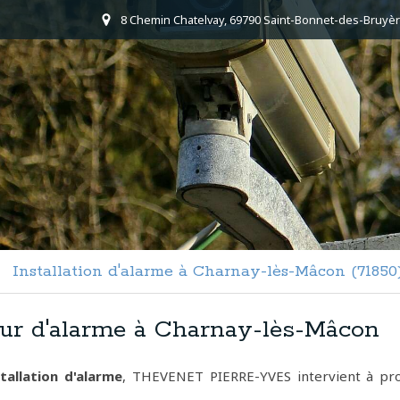
8 Chemin Chatelvay, 69790 Saint-Bonnet-des-Bruyèr
Installation d'alarme à Charnay-lès-Mâcon (71850
teur d'alarme à Charnay-lès-Mâcon
tallation d'alarme
, THEVENET PIERRE-YVES intervient à pr