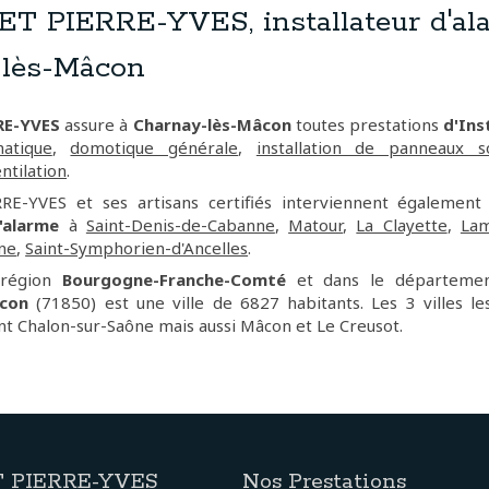
 PIERRE-YVES, installateur d'al
lès-Mâcon
RE-YVES
assure à
Charnay-lès-Mâcon
toutes prestations
d'Inst
matique
,
domotique générale
,
installation de panneaux so
entilation
.
E-YVES et ses artisans certifiés interviennent également
d'alarme
à
Saint-Denis-de-Cabanne
,
Matour
,
La Clayette
,
Lam
ne
,
Saint-Symphorien-d'Ancelles
.
 région
Bourgogne-Franche-Comté
et dans le départem
âcon
(71850) est une ville de 6827 habitants. Les 3 villes l
t Chalon-sur-Saône mais aussi Mâcon et Le Creusot.
 PIERRE-YVES
Nos Prestations