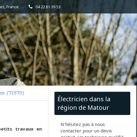
es, France
04 22 61 39 53
es (71570)
Électricien dans la
région de Matour
N'hésitez pas à nous
petits travaux en
contacter pour un devis