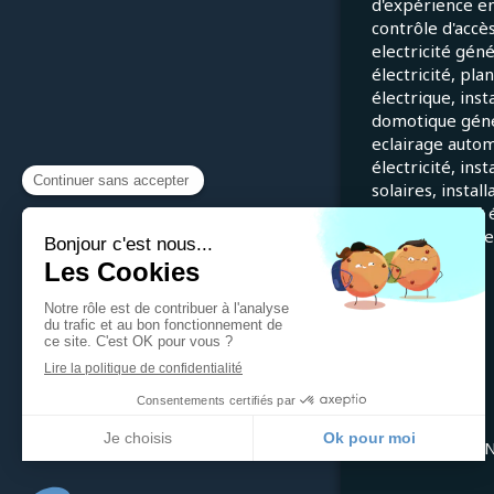
d'expérience e
contrôle d'accès
electricité gén
électricité, pla
électrique, inst
domotique génér
eclairage autom
électricité, ins
solaires, instal
en conformité é
installations él
©2022 THEVENET