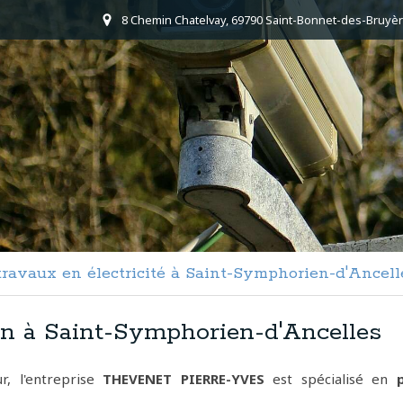
8 Chemin Chatelvay, 69790 Saint-Bonnet-des-Bruyèr
 travaux en électricité à Saint-Symphorien-d'Ancell
ien à Saint-Symphorien-d'Ancelles
r, l'entreprise
THEVENET PIERRE-YVES
est spécialisé en