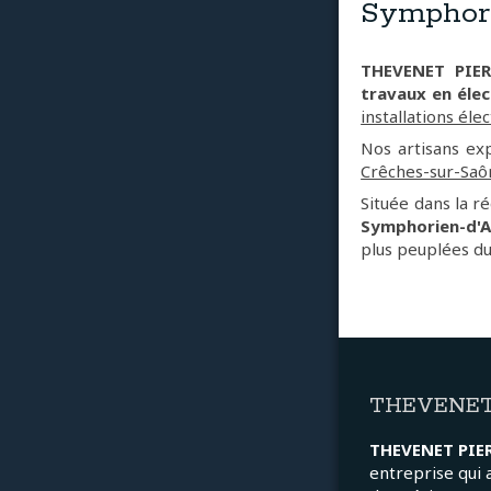
Symphori
THEVENET PIER
travaux en élec
installations éle
Nos artisans ex
Crêches-sur-Saô
Située dans la r
Symphorien-d'A
plus peuplées d
THEVENET
THEVENET PIE
entreprise qui 