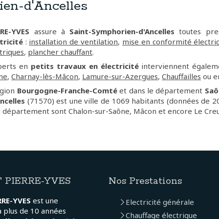
en-d'Ancelles
RE-YVES
assure à
Saint-Symphorien-d'Ancelles
toutes pre
tricité
:
installation de ventilation
,
mise en conformité électri
ctriques
,
plancher chauffant
.
perts en
petits travaux en électricité
interviennent égale
ne
,
Charnay-lès-Mâcon
,
Lamure-sur-Azergues
,
Chauffailles
ou e
égion
Bourgogne-Franche-Comté
et dans le département
Saô
ncelles
(71570) est une ville de 1069 habitants (données de 201
u département sont Chalon-sur-Saône, Mâcon et encore Le Creu
 PIERRE-YVES
Nos Prestations
RRE-YVES
est une
Electricité générale
a plus de 10 années
Chauffage électrique