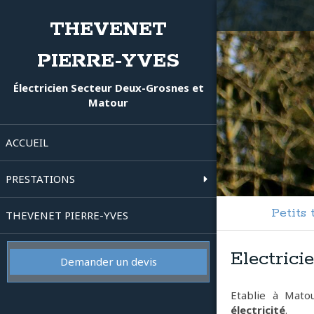
THEVENET
PIERRE-YVES
Électricien Secteur Deux-Grosnes et
Matour
ACCUEIL
PRESTATIONS
Petits
THEVENET PIERRE-YVES
Electric
Demander un devis
Etablie à Matou
électricité
.