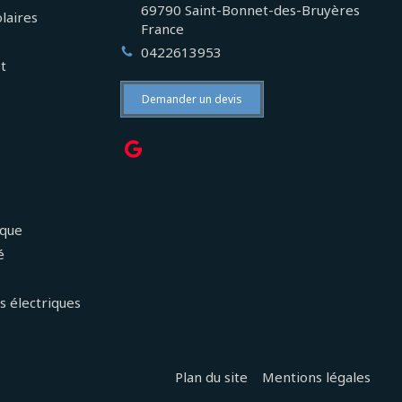
69790
Saint-Bonnet-des-Bruyères
laires
France
0422613953
et
Demander un devis
ique
é
s électriques
Plan du site
Mentions légales