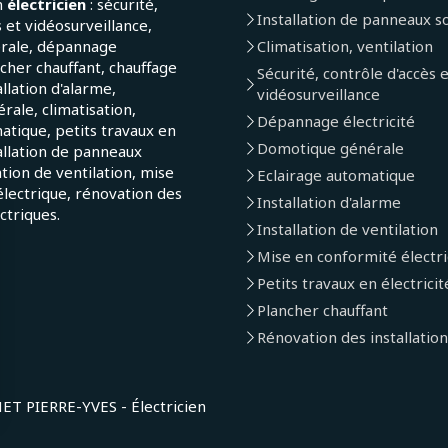
n
électricien
: sécurité,
Installation de panneaux so
 et vidéosurveillance,
érale, dépannage
Climatisation, ventilation
ncher chauffant, chauffage
Sécurité, contrôle d'accès 
allation d'alarme,
vidéosurveillance
ale, climatisation,
Dépannage électricité
atique, petits travaux en
Domotique générale
tallation de panneaux
lation de ventilation, mise
Eclairage automatique
lectrique, rénovation des
Installation d'alarme
ectriques.
Installation de ventilation
Mise en conformité électr
Petits travaux en électricit
Plancher chauffant
Rénovation des installation
 PIERRE-YVES - Électricien