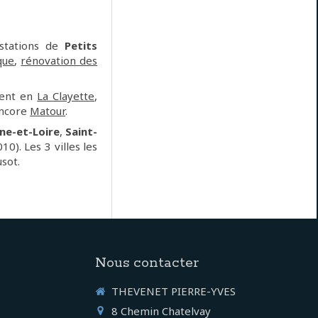
stations de
Petits
que
,
rénovation des
ment en
La Clayette
,
ncore
Matour
.
ne-et-Loire
,
Saint-
0). Les 3 villes les
sot.
Nous contacter
THEVENET PIERRE-YVES
8 Chemin Chatelvay