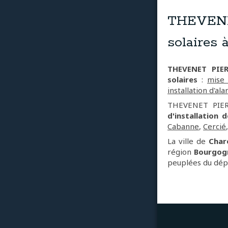
THEVENET
solaires 
THEVENET PIER
solaires
:
mise 
installation d'al
THEVENET PIERR
d'installation 
Cabanne
,
Cercié
La ville de
Char
région
Bourgog
peuplées du dép