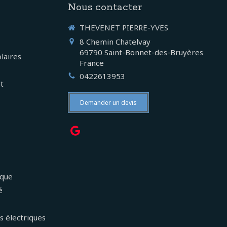
Nous contacter
THEVENET PIERRE-YVES
8 Chemin Chatelvay
69790
Saint-Bonnet-des-Bruyères
laires
France
0422613953
et
Demander un devis
ique
é
s électriques