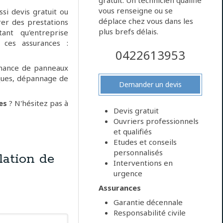
gratuit. Un technicien qualifié
vous renseigne ou se
ssi devis gratuit ou
déplace chez vous dans les
rer des prestations
plus brefs délais.
ant qu'entreprise
 ces assurances :
0422613953
nance de panneaux
ïques, dépannage de
Demander un devis
es
? N'hésitez pas à
Devis gratuit
Ouvriers professionnels
et qualifiés
Etudes et conseils
personnalisés
ation de
Interventions en
urgence
Assurances
Garantie décennale
Responsabilité civile