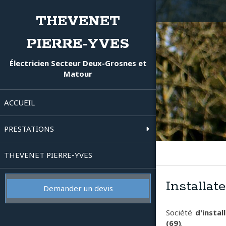
THEVENET
PIERRE-YVES
Électricien Secteur Deux-Grosnes et
Matour
ACCUEIL
PRESTATIONS
THEVENET PIERRE-YVES
Installat
Demander un devis
Société
d'instal
(69)
.