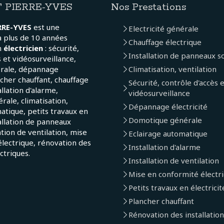
 PIERRE-YVES
Nos Prestations
RRE-YVES
est une
Electricité générale
a plus de 10 années
Chauffage électrique
n
électricien
: sécurité,
Installation de panneaux so
 et vidéosurveillance,
érale, dépannage
Climatisation, ventilation
ncher chauffant, chauffage
Sécurité, contrôle d'accès 
allation d'alarme,
vidéosurveillance
ale, climatisation,
Dépannage électricité
atique, petits travaux en
Domotique générale
tallation de panneaux
lation de ventilation, mise
Eclairage automatique
lectrique, rénovation des
Installation d'alarme
ectriques.
Installation de ventilation
Mise en conformité électr
Petits travaux en électricit
Plancher chauffant
Rénovation des installation