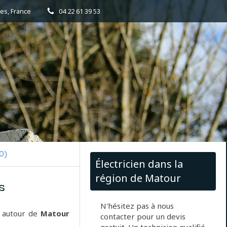
es, France
04 22 61 39 53
0)
Électricien dans la
région de Matour
s
N'hésitez pas à nous
 autour de
Matour
contacter pour un devis