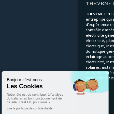
THEVENET
THEVENET PIE
entreprise qui 
d'expérience e
contrôle d'accès
electricité gén
électricité, pla
électrique, inst
domotique génér
eclairage autom
électricité, ins
solaires, instal
en conformité é
installations él