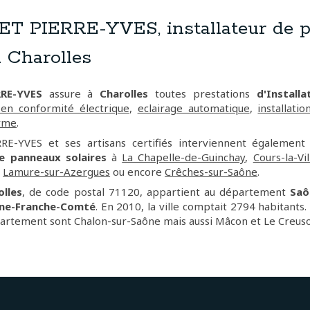
 PIERRE-YVES, installateur de 
à Charolles
RE-YVES
assure à
Charolles
toutes prestations
d'Installa
en conformité électrique
,
eclairage automatique
,
installati
arme
.
E-YVES et ses artisans certifiés interviennent également
de panneaux solaires
à
La Chapelle-de-Guinchay
,
Cours-la-Vil
,
Lamure-sur-Azergues
ou encore
Crêches-sur-Saône
.
olles
, de code postal 71120, appartient au département
Saô
ne-Franche-Comté
. En 2010, la ville comptait 2794 habitants. 
artement sont Chalon-sur-Saône mais aussi Mâcon et Le Creuso