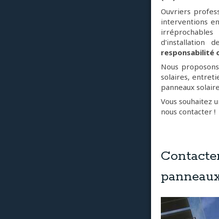
Ouvriers profess
interventions en
irréprochables
d'installation
responsabilité 
Nous proposons
solaires, entre
panneaux solaire
Vous souhaitez u
nous contacter !
Contacte
panneaux