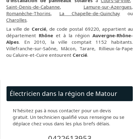
d'installation de panneaux solaires
à
Cours-la-Ville
,
Saint-Denis-de-Cabanne
,
Lamure-sur-Azergues
,
Romanèche-Thorins
,
La Chapelle-de-Guinchay
ou
Charolles
.
La ville de
Cercié
, de code postal 69220, appartient au
département
Rhône
et à la région
Auvergne-Rhône-
Alpes
. En 2010, la ville comptait 1152 habitants.
Villefranche-sur-Saône, Mâcon, Tarare, Rillieux-la-Pape
ou Caluire-et-Cuire entourent
Cercié
.
Électricien dans la région de Matour
N'hésitez pas à nous contacter pour un devis
gratuit. Un technicien qualifié vous renseigne ou se
déplace chez vous dans les plus brefs délais.
0422613953