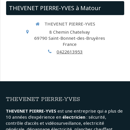
THEVENET PIERRE-YVES à Matour
THEVENET PIERRE-YVES
8 Chemin Chatelvay
69790
Saint-Bonnet-des-Bruyères
France
0422613953
THEVENET PIERRE-YVES
THEVENET PIERRE-YVES
est une entreprise qui a plus de
10 années d'expérience en
électricien
: sécurité,
contrôle d'accès et vidéosurveillance, electricité
générale, dépannage électricité, plancher chauffant,