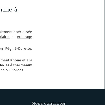
arme à
lement spécialisée
olaires
ou
eclairage
 en
Régnié-Durette
,
tement
Rhône
et à la
le-les-Écharmeaux
nne ou Riorges.
Nous contacter