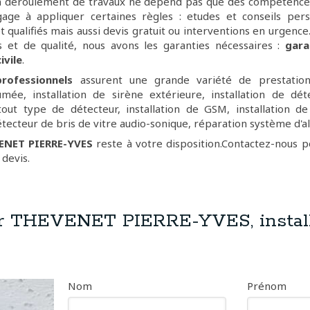
n déroulement de travaux ne dépend pas que des compétences
gage à appliquer certaines règles : etudes et conseils pers
t qualifiés mais aussi devis gratuit ou interventions en urgence
is et de qualité, nous avons les garanties nécessaires :
gara
ivile
.
rofessionnels
assurent une grande variété de prestations
mée, installation de sirène extérieure, installation de dét
ut type de détecteur, installation de GSM, installation de
détecteur de bris de vitre audio-sonique, réparation système d'a
ENET PIERRE-YVES
reste à votre disposition.Contactez-nous 
 devis.
r THEVENET PIERRE-YVES, install
Nom
Prénom