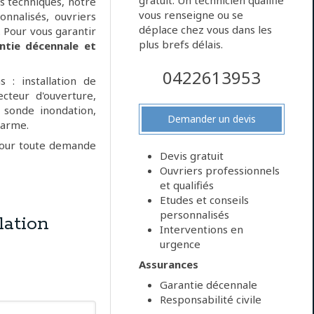
gratuit. Un technicien qualifié
 techniques, notre
vous renseigne ou se
onnalisés, ouvriers
déplace chez vous dans les
. Pour vous garantir
plus brefs délais.
ntie décennale et
0422613953
 : installation de
ecteur d'ouverture,
 sonde inondation,
Demander un devis
larme.
pour toute demande
Devis gratuit
Ouvriers professionnels
et qualifiés
Etudes et conseils
personnalisés
ation
Interventions en
urgence
Assurances
Garantie décennale
Responsabilité civile