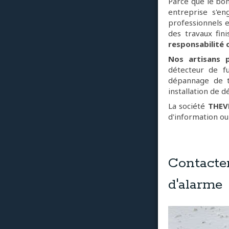
Parce que le bo
entreprise s'en
professionnels e
des travaux fin
responsabilité c
Nos artisans p
détecteur de fu
dépannage de to
installation de 
La société
THEV
d'information ou
Contacte
d'alarme