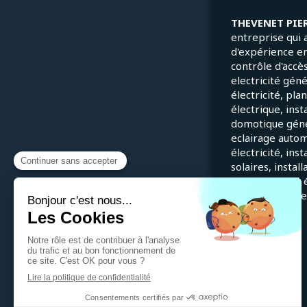
THEVENET PIE
entreprise qui 
d'expérience e
contrôle d'accès
electricité gén
électricité, pla
électrique, inst
domotique génér
eclairage autom
électricité, ins
solaires, instal
en conformité é
installations él