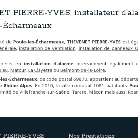
 PIERRE-YVES, installateur d'al
s-Écharmeaux
ité de
Poule-les-Écharmeaux
,
THEVENET PIERRE-YVES
est éga
énérale
,
installation de ventilation
,
installation de panneaux s
experts en
installation d'alarme
interviennent également
ujeu
,
Matour
,
La Clayette
ou
Belmont-de-la-Loire
.
-les-Écharmeaux
, de code postal 69870, appartient au dépar
e-Rhône-Alpes
. En 2010, la ville comptait 1081 habitants.
Pou
ximité de Villefranche-sur-Saône, Tarare, Mâcon mais aussi Roa
 PIERRE-YVES
Nos Prestations