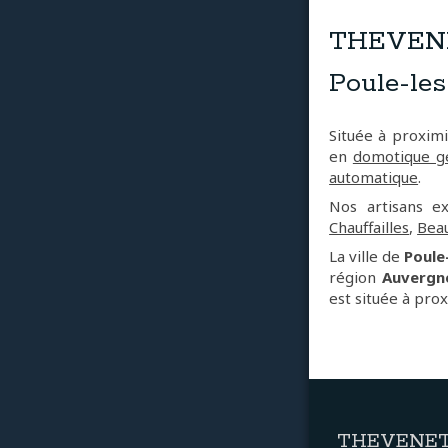
THEVENET
Poule-le
Située à proxim
en
domotique g
automatique
.
Nos artisans 
Chauffailles
,
Bea
La ville de
Poule
région
Auvergn
est située à pro
THEVENET