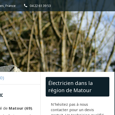
es, France
04 22 61 39 53
0)
Électricien dans la
région de Matour
x
N'hésitez pas à nous
té de
Matour (69)
.
contacter pour un devis