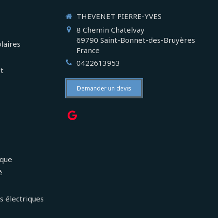
THEVENET PIERRE-YVES
8 Chemin Chatelvay
69790
Saint-Bonnet-des-Bruyères
laires
France
0422613953
et
Demander un devis
ique
é
s électriques