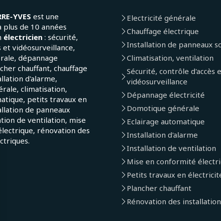
RRE-YVES
est une
Electricité générale
a plus de 10 années
Chauffage électrique
n
électricien
: sécurité,
Installation de panneaux so
 et vidéosurveillance,
érale, dépannage
Climatisation, ventilation
ncher chauffant, chauffage
Sécurité, contrôle d'accès 
allation d'alarme,
vidéosurveillance
ale, climatisation,
Dépannage électricité
atique, petits travaux en
Domotique générale
tallation de panneaux
lation de ventilation, mise
Eclairage automatique
lectrique, rénovation des
Installation d'alarme
ectriques.
Installation de ventilation
Mise en conformité électr
Petits travaux en électricit
Plancher chauffant
Rénovation des installation