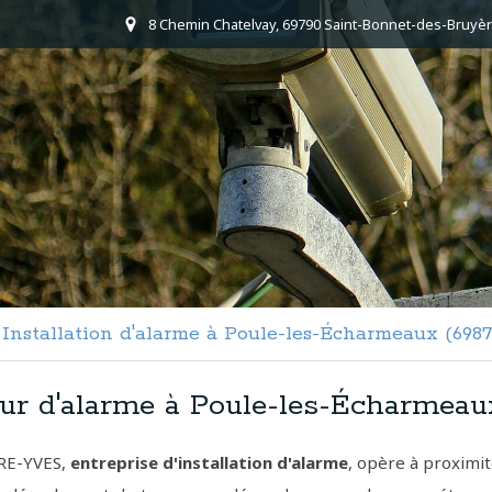
8 Chemin Chatelvay, 69790 Saint-Bonnet-des-Bruyèr
Installation d'alarme à Poule-les-Écharmeaux (6987
eur d'alarme à Poule-les-Écharmeau
RE-YVES,
entreprise d'installation d'alarme
, opère à proximi