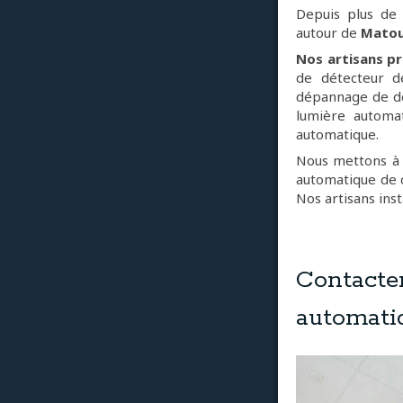
Depuis plus de
autour de
Matou
Nos artisans pr
de détecteur de
dépannage de dé
lumière automat
automatique.
Nous mettons à v
automatique de c
Nos artisans ins
Contacte
automati