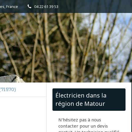
es, France
04 22 61 39 53
(71570)
Électricien dans la
région de Matour
N'hésitez pas à nous
contacter pour un devis