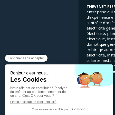
THEVENET PIE
entreprise qui 
d'expérience e
contrôle d'accès
electricité gén
électricité, pla
électrique, inst
domotique génér
eclairage autom
électricité, ins
solaires, instal
en conformité é
installations él