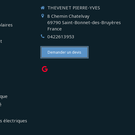
THEVENET PIERRE-YVES
8 Chemin Chatelvay
69790
Saint-Bonnet-des-Bruyères
laires
France
0422613953
et
Demander un devis
ique
é
s électriques