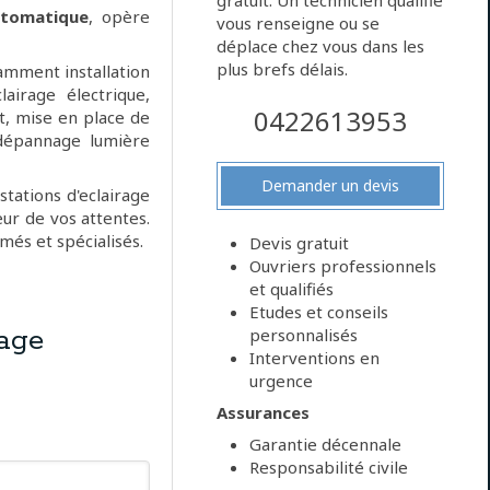
gratuit. Un technicien qualifié
utomatique
, opère
vous renseigne ou se
déplace chez vous dans les
plus brefs délais.
amment installation
airage électrique,
0422613953
, mise en place de
 dépannage lumière
Demander un devis
tations d'eclairage
ur de vos attentes.
més et spécialisés.
Devis gratuit
Ouvriers professionnels
et qualifiés
Etudes et conseils
age
personnalisés
Interventions en
urgence
Assurances
Garantie décennale
Responsabilité civile