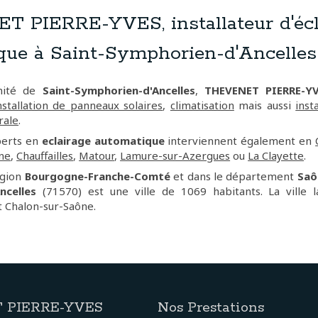
 PIERRE-YVES, installateur d'écl
que à Saint-Symphorien-d'Ancelles
imité de
Saint-Symphorien-d'Ancelles
,
THEVENET PIERRE-Y
nstallation de panneaux solaires
,
climatisation
mais aussi
inst
rale
.
perts en
eclairage automatique
interviennent également en
ne
,
Chauffailles
,
Matour
,
Lamure-sur-Azergues
ou
La Clayette
.
égion
Bourgogne-Franche-Comté
et dans le département
Saô
ncelles
(71570) est une ville de 1069 habitants. La ville 
 Chalon-sur-Saône.
 PIERRE-YVES
Nos Prestations