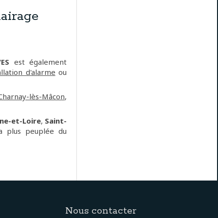
airage
VES
est également
allation d'alarme
ou
Charnay-lès-Mâcon
,
ne-et-Loire
,
Saint-
la plus peuplée du
Nous contacter