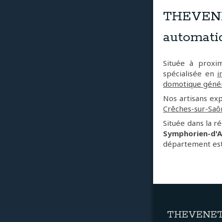
THEVENET
automati
Située à prox
spécialisée en
i
domotique géné
Nos artisans ex
Crêches-sur-Saô
Située dans la r
Symphorien-d'A
département est
THEVENET