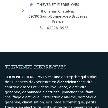
THEVENET PIERRE-YVES
8 Chemin Chatelvay
69790
Saint-Bonnet-des-Bruyères
France
0422613953
THEVENET PIERRE-YVES
THEVENET PIERRE-YVES
est une entreprise qui a plus
de 10 années d'expérience en
électricien
: sécurité,
contrôle d'accès et vidéosurveillance, electricité
générale, dépannage électricité, plancher chauffant,
chauffage électrique, installation d'alarme, domotique
générale, climatisation, eclairage automatique, petits
travaux en électricité, installation de panneaux solaires,