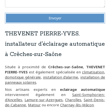
Envoyer
THEVENET PIERRE-YVES,
installateur d'éclairage automatique
à Crêches-sur-Saône
Située à proximité de
Crêches-sur-Saône
,
THEVENET
PIERRE-YVES
est également spécialisée en
climatisation
,
domotique générale
,
installation d'alarme
,
installation de
panneaux solaires
.
Nos artisans experts en
eclairage automatique
interviennent également en
Saint-Symphorien-
d'Ancelles
,
Lamure-sur-Azergues
,
Charolles
,
Saint-Denis-
de-Cabanne
,
Matour
ou encore
Charnay-lès-Mâcon
.