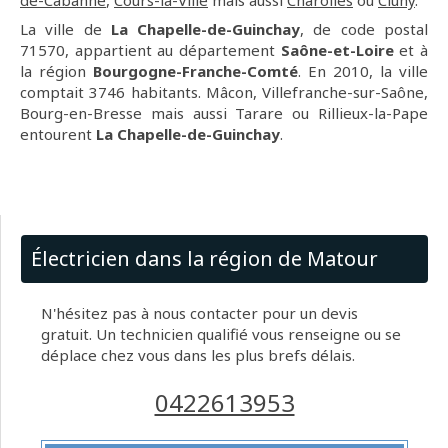
de-Cabanne
,
Cours-la-Ville
mais aussi
Charolles
ou
Cluny
.
La ville de
La Chapelle-de-Guinchay
, de code postal
71570, appartient au département
Saône-et-Loire
et à
la région
Bourgogne-Franche-Comté
. En 2010, la ville
comptait 3746 habitants. Mâcon, Villefranche-sur-Saône,
Bourg-en-Bresse mais aussi Tarare ou Rillieux-la-Pape
entourent
La Chapelle-de-Guinchay
.
Électricien dans la région de Matour
N'hésitez pas à nous contacter pour un devis
gratuit. Un technicien qualifié vous renseigne ou se
déplace chez vous dans les plus brefs délais.
0422613953