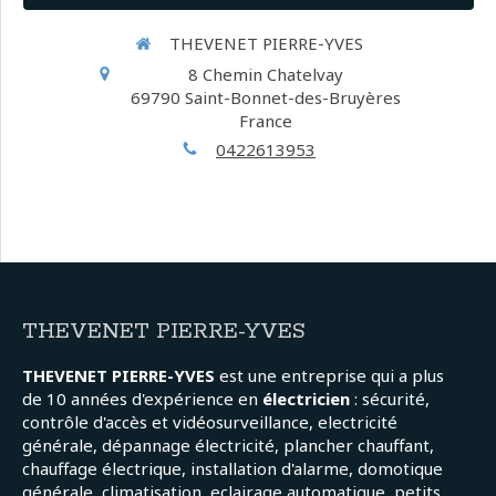
THEVENET PIERRE-YVES
8 Chemin Chatelvay
69790
Saint-Bonnet-des-Bruyères
France
0422613953
THEVENET PIERRE-YVES
THEVENET PIERRE-YVES
est une entreprise qui a plus
de 10 années d'expérience en
électricien
: sécurité,
contrôle d'accès et vidéosurveillance, electricité
générale, dépannage électricité, plancher chauffant,
chauffage électrique, installation d'alarme, domotique
générale, climatisation, eclairage automatique, petits