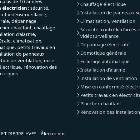
a plus de 10 années
Chauffage électrique
n
électricien
: sécurité,
Installation de panneaux so
 et vidéosurveillance,
érale, dépannage
Climatisation, ventilation
ncher chauffant, chauffage
Sécurité, contrôle d'accès 
allation d'alarme,
vidéosurveillance
ale, climatisation,
Dépannage électricité
atique, petits travaux en
Domotique générale
tallation de panneaux
lation de ventilation, mise
Eclairage automatique
lectrique, rénovation des
Installation d'alarme
ectriques.
Installation de ventilation
Mise en conformité électr
Petits travaux en électricit
Plancher chauffant
Rénovation des installation
 PIERRE-YVES - Électricien