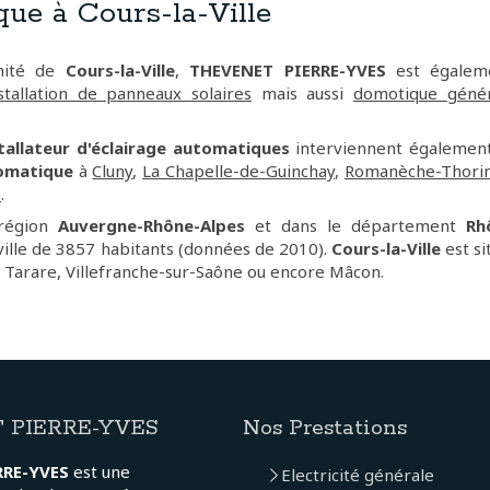
ue à Cours-la-Ville
imité de
Cours-la-Ville
,
THEVENET PIERRE-YVES
est égaleme
stallation de panneaux solaires
mais aussi
domotique génér
tallateur d'éclairage automatiques
interviennent également
tomatique
à
Cluny
,
La Chapelle-de-Guinchay
,
Romanèche-Thori
é
.
 région
Auvergne-Rhône-Alpes
et dans le département
Rh
ville de 3857 habitants (données de 2010).
Cours-la-Ville
est si
 Tarare, Villefranche-sur-Saône ou encore Mâcon.
 PIERRE-YVES
Nos Prestations
RRE-YVES
est une
Electricité générale