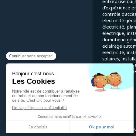
entreprise qui 
d'expérience e
contrôle d'accès
electricité gén
électricité, pla
électrique, inst
domotique génér
eclairage autom
électricité, ins
solaires, instal
en conformité é
installations él
©2022 THEVENET