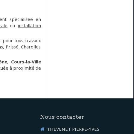
nt spécialisée en
ale
ou
installation
 pour tous travaux
ns
,
Prissé
,
Charolles
ône
,
Cours-la-Ville
tuée à proximité de
Nous contacter
THEVENET PIERRE-YVES