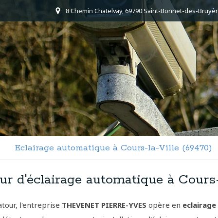
8 Chemin Chatelvay, 69790 Saint-Bonnet-des-Bruyèr
Eclairage automatique à Cours-la-Ville (69470)
eur d'éclairage automatique à Cours-
tour, l'entreprise
THEVENET PIERRE-YVES
opère en
eclairag