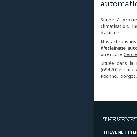
automatiq
Située à prox
climatisation
,
in
d'alarme
.
Nos artisans
ins
d'eclairage au
ou encore
Cerci
Située dans la
(69470) est une 
Roanne, Riorges,
THEVENET
THEVENET PIE