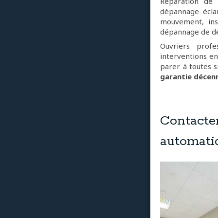
Réparation de 
dépannage éclai
mouvement, ins
dépannage de dét
Ouvriers profe
interventions en
parer à toutes s
garantie décen
Contacte
automati