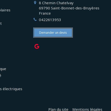
8 Chemin Chatelvay
69790
Saint-Bonnet-des-Bruyères
laires
France
0422613953
et
Demander un devis
ique
é
s électriques
Plan du site
Mentions légales