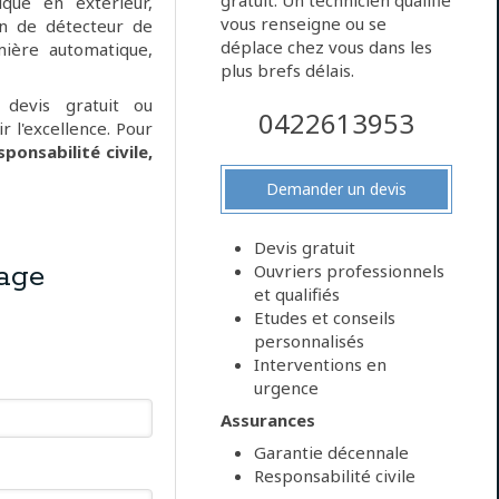
gratuit. Un technicien qualifié
ique en extérieur,
vous renseigne ou se
on de détecteur de
déplace chez vous dans les
ière automatique,
plus brefs délais.
, devis gratuit ou
0422613953
ir l'excellence. Pour
sponsabilité civile,
Demander un devis
Devis gratuit
age
Ouvriers professionnels
et qualifiés
Etudes et conseils
personnalisés
Interventions en
urgence
Assurances
Garantie décennale
Responsabilité civile