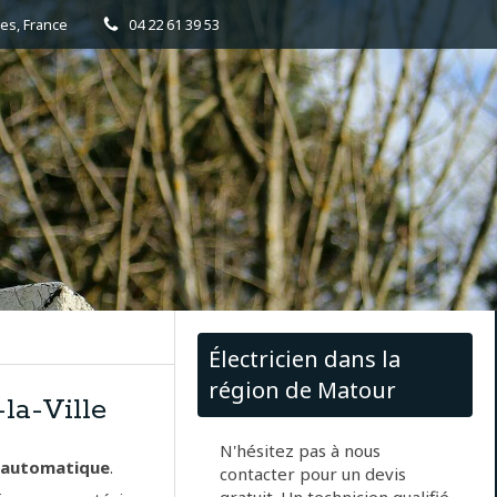
es, France
04 22 61 39 53
Électricien dans la
région de Matour
la-Ville
N'hésitez pas à nous
e automatique
.
contacter pour un devis