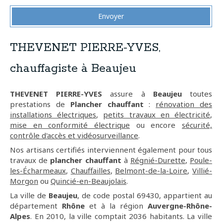
Envoyer
THEVENET PIERRE-YVES,
chauffagiste à Beaujeu
THEVENET PIERRE-YVES
assure à
Beaujeu
toutes
prestations de
Plancher chauffant
:
rénovation des
installations électriques
,
petits travaux en électricité
,
mise en conformité électrique
ou encore
sécurité,
contrôle d'accès et vidéosurveillance
.
Nos artisans certifiés interviennent également pour tous
travaux de
plancher chauffant
à
Régnié-Durette
,
Poule-
les-Écharmeaux
,
Chauffailles
,
Belmont-de-la-Loire
,
Villié-
Morgon
ou
Quincié-en-Beaujolais
.
La ville de
Beaujeu
, de code postal 69430, appartient au
département
Rhône
et à la région
Auvergne-Rhône-
Alpes
. En 2010, la ville comptait 2036 habitants. La ville