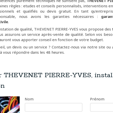
pétences purement techniques ne suffisent pas,
THEVENET PI
aines règles : etudes et conseils personnalisés, interventions e
sionnels et qualifiés ou devis gratuit. En tant qu'entrepris
sponsable, nous avons les garanties nécessaires :
garan
ivile
.
estation de qualité, THEVENET PIERRE-YVES vous propose des ta
s assurons un service après-vente de qualité. Selon vos besoin
sauront vous apporter conseil en fonction de votre budget.
eil, un devis ou un service ? Contactez-nous via notre site ou
à vous répondre dans les 48 heures.
r THEVENET PIERRE-YVES, install
on
Nom
Prénom