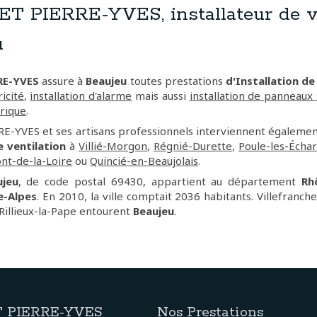
 PIERRE-YVES, installateur de ve
u
RE-YVES
assure à
Beaujeu
toutes prestations
d'Installation de
icité
,
installation d'alarme
mais aussi
installation de panneaux 
rique
.
-YVES et ses artisans professionnels interviennent égalemen
e ventilation
à
Villié-Morgon
,
Régnié-Durette
,
Poule-les-Écha
nt-de-la-Loire
ou
Quincié-en-Beaujolais
.
ujeu
, de code postal 69430, appartient au département
Rh
e-Alpes
. En 2010, la ville comptait 2036 habitants. Villefranc
Rillieux-la-Pape entourent
Beaujeu
.
 PIERRE-YVES
Nos Prestations