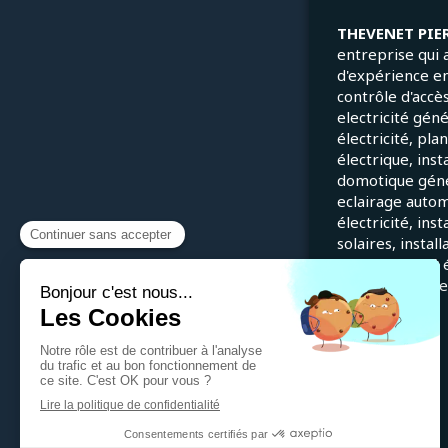
THEVENET PIE
entreprise qui 
d'expérience e
contrôle d'accès
electricité gén
électricité, pla
électrique, inst
domotique génér
eclairage autom
électricité, ins
solaires, instal
en conformité é
installations él