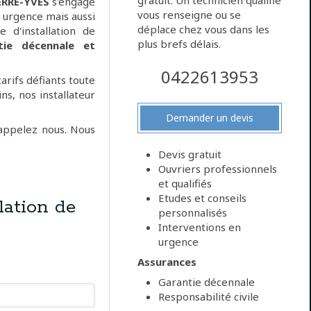
gratuit. Un technicien qualifié
ERRE-YVES
s'engage
vous renseigne ou se
n urgence mais aussi
déplace chez vous dans les
e d'installation de
plus brefs délais.
tie décennale et
0422613953
rifs défiants toute
s, nos installateur
Demander un devis
 appelez nous. Nous
Devis gratuit
Ouvriers professionnels
et qualifiés
Etudes et conseils
ation de
personnalisés
Interventions en
urgence
Assurances
Garantie décennale
Responsabilité civile