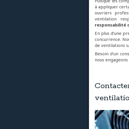
Puisque les com
à appliquer cert
ouvriers profes
ventilation re
responsabilité c
En plus d’une pr
concurrence. Nou
de ventilations 
Besoin d'un cons
nous engageons 
Contacte
ventilati