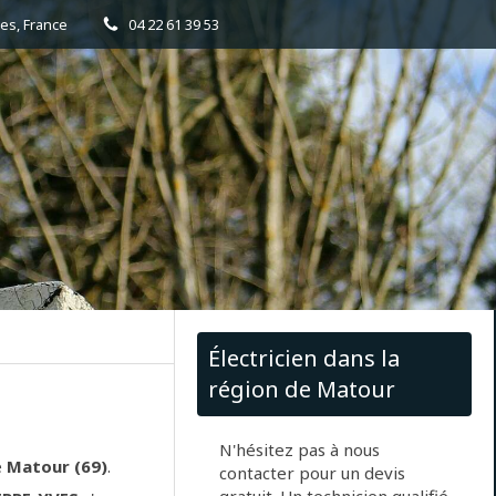
es, France
04 22 61 39 53
Électricien dans la
région de Matour
N'hésitez pas à nous
e
Matour (69)
.
contacter pour un devis