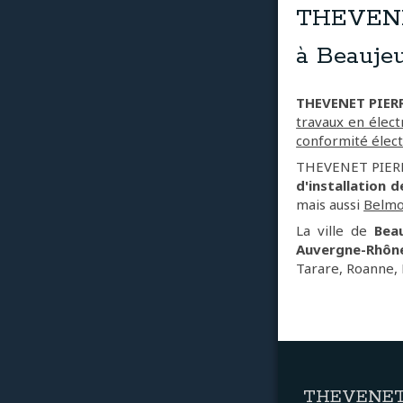
THEVENET
à Beauje
THEVENET PIER
travaux en électr
conformité élect
THEVENET PIERRE
d'installation d
mais aussi
Belmo
La ville de
Bea
Auvergne-Rhôn
Tarare, Roanne, 
THEVENET