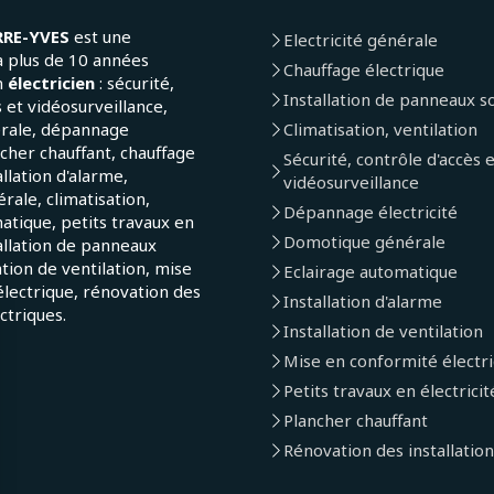
RRE-YVES
est une
Electricité générale
a plus de 10 années
Chauffage électrique
n
électricien
: sécurité,
Installation de panneaux so
 et vidéosurveillance,
érale, dépannage
Climatisation, ventilation
ncher chauffant, chauffage
Sécurité, contrôle d'accès 
allation d'alarme,
vidéosurveillance
ale, climatisation,
Dépannage électricité
atique, petits travaux en
Domotique générale
tallation de panneaux
lation de ventilation, mise
Eclairage automatique
lectrique, rénovation des
Installation d'alarme
ectriques.
Installation de ventilation
Mise en conformité électr
Petits travaux en électricit
Plancher chauffant
Rénovation des installation