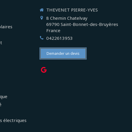
THEVENET PIERRE-YVES
8 Chemin Chatelvay
69790
Saint-Bonnet-des-Bruyères
laires
France
0422613953
et
Demander un devis
ique
é
s électriques