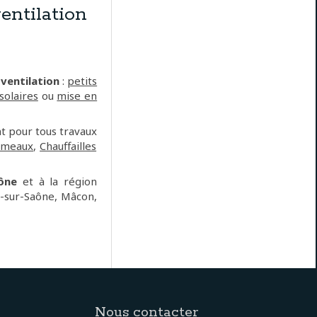
ntilation
 ventilation
:
petits
solaires
ou
mise en
t pour tous travaux
rmeaux
,
Chauffailles
ône
et à la région
he-sur-Saône, Mâcon,
Nous contacter