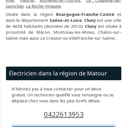
Ville
,
Fleurie
,
Romanèche-Thorins
,
La Chapelle-de-
Guinchay
,
La Roche-Vineuse
.
Située dans la région
Bourgogne-Franche-Comté
et
dans le département
Saône-et-Loire
,
Cluny
est une ville
de 4638 habitants (données de 2010).
Cluny
est située à
proximité de Mâcon, Montceau-les-Mines, Chalon-sur-
Saône mais aussi Le Creusot ou Villefranche-sur-Saône.
Électricien dans la région de Matour
N'hésitez pas à nous contacter pour un devis
gratuit. Un technicien qualifié vous renseigne ou se
déplace chez vous dans les plus brefs délais.
0422613953