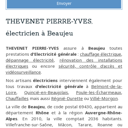
Envoyer
THEVENET PIERRE-YVES,
électricien à Beaujeu
THEVENET PIERRE-YVES
assure à
Beaujeu
toutes
prestations
d'Electricité générale
:
chauffage électrique
,
dépannage électricité
,
rénovation des installations
électriques
ou encore
sécurité, contrôle d'accès et
vidéosurveillance
.
Nos artisans
électriciens
interviennent également pour
tous travaux
d'electricité générale
à
Belmont-de-la-
Loire
,
Quincié-en-Beaujolais
,
Poule-les-Écharmeaux
,
Chauffailles
mais aussi
Régnié-Durette
ou
Villié-Morgon
.
La ville de
Beaujeu
, de code postal 69430, appartient au
département
Rhône
et à la région
Auvergne-Rhône-
Alpes
. En 2010, la ville comptait 2036 habitants.
Villefranche-sur-Saône, Mâcon, Tarare, Roanne ou