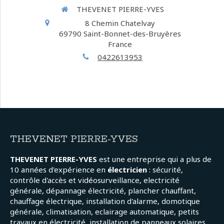
THEVENET PIERRE-YVES
8 Chemin Chatelvay
69790
Saint-Bonnet-des-Bruyères
France
0422613953
THEVENET PIERRE-YVES
THEVENET PIERRE-YVES
est une entreprise qui a plus de
10 années d'expérience en
électricien
: sécurité,
contrôle d'accès et vidéosurveillance, electricité
générale, dépannage électricité, plancher chauffant,
chauffage électrique, installation d'alarme, domotique
générale, climatisation, eclairage automatique, petits
travaux en électricité, installation de panneaux solaires,