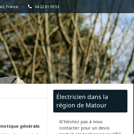
es, France
04 22 61 39 53
Électricien dans la
région de Matour
N'hésitez pas à nous
motique générale
.
contacter pour un devis