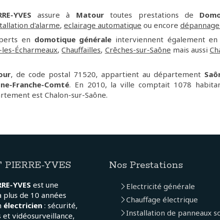
RE-YVES
assure à
Matour
toutes prestations de
Domo
tallation d'alarme
,
eclairage automatique
ou encore
dépannage 
xperts en
domotique générale
interviennent également e
-les-Écharmeaux
,
Chauffailles
,
Crêches-sur-Saône
mais aussi
Ch
our
, de code postal 71520, appartient au département
Saô
ne-Franche-Comté
. En 2010, la ville comptait 1078 habitant
rtement est Chalon-sur-Saône.
 PIERRE-YVES
Nos Prestations
RRE-YVES
est une
Electricité générale
a plus de 10 années
Chauffage électrique
n
électricien
: sécurité,
Installation de panneaux so
 et vidéosurveillance,