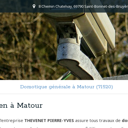
8 Chemin Chatelvay, 69790 Saint-Bonnet-des-Bruyèr
Domotique générale à Matour (71520)
en à Matour
l'entreprise
THEVENET PIERRE-YVES
assure tous travaux de
do