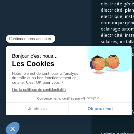
electricité gén
électricité, pla
électrique, inst
domotique génér
eclairage autom
électricité, ins
solaires, instal
en conformité é
installations él
©2022 THEVENET