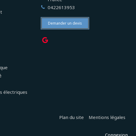
0422613953
et
Demander un devis
ique
é
s électriques
Plan du site
Mentions légales
Connexion