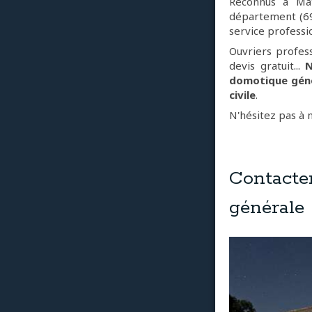
Reconnus à Mat
département (69)
service professi
Ouvriers profess
devis gratuit...
N
domotique gén
civile
.
N'hésitez pas à 
Contact
générale