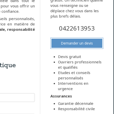
gratuit. Un technicien qualifié
ntèle dans tout le
vous renseigne ou se
pour vous offrir un
déplace chez vous dans les
 confiance.
plus brefs délais.
eils personnalisés,
vice en matière de
0422613953
le, responsabilité
Demander un devis
Devis gratuit
Ouvriers professionnels
tique
et qualifiés
Etudes et conseils
personnalisés
Interventions en
urgence
Assurances
Garantie décennale
Responsabilité civile