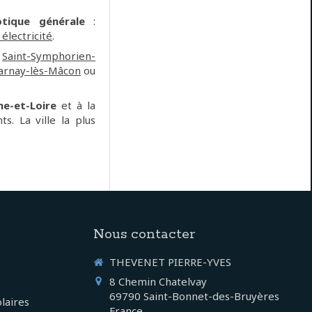
tique générale
:
électricité
.
n
Saint-Symphorien-
arnay-lès-Mâcon
ou
ne-et-Loire
et à la
s. La ville la plus
Nous contacter
THEVENET PIERRE-YVES
8 Chemin Chatelvay
69790
Saint-Bonnet-des-Bruyères
laires
France