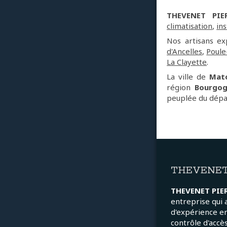
THEVENET PIER
climatisation
,
ins
Nos artisans e
d'Ancelles
,
Poule
La Clayette
.
La ville de
Mat
région
Bourgog
peuplée du dépa
THEVENET
THEVENET PIE
entreprise qui 
d'expérience e
contrôle d'accès