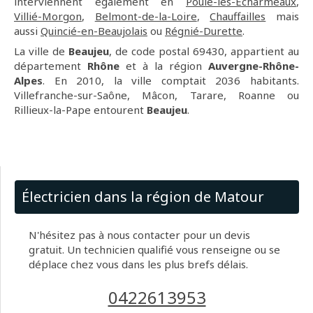
interviennent également en
Poule-les-Écharmeaux
,
Villié-Morgon
,
Belmont-de-la-Loire
,
Chauffailles
mais
aussi
Quincié-en-Beaujolais
ou
Régnié-Durette
.
La ville de
Beaujeu
, de code postal 69430, appartient au
département
Rhône
et à la région
Auvergne-Rhône-
Alpes
. En 2010, la ville comptait 2036 habitants.
Villefranche-sur-Saône, Mâcon, Tarare, Roanne ou
Rillieux-la-Pape entourent
Beaujeu
.
Électricien dans la région de Matour
N'hésitez pas à nous contacter pour un devis
gratuit. Un technicien qualifié vous renseigne ou se
déplace chez vous dans les plus brefs délais.
0422613953