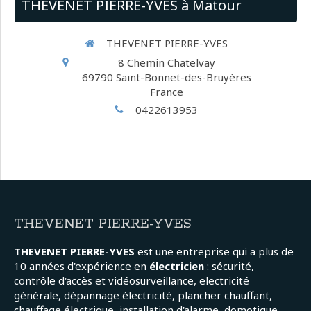
THEVENET PIERRE-YVES à Matour
THEVENET PIERRE-YVES
8 Chemin Chatelvay
69790
Saint-Bonnet-des-Bruyères
France
0422613953
THEVENET PIERRE-YVES
THEVENET PIERRE-YVES
est une entreprise qui a plus de
10 années d'expérience en
électricien
: sécurité,
contrôle d'accès et vidéosurveillance, electricité
générale, dépannage électricité, plancher chauffant,
chauffage électrique, installation d'alarme, domotique