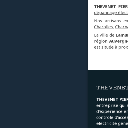
THEVENET PIER
dépannage électr
Nos artisans 
Charolles
,
Charn
La ville de
Lamur
région
Auvergn
est située à pro
THEVENET
THEVENET PIE
entreprise qui 
d'expérience e
contrôle d'accès
electricité gén