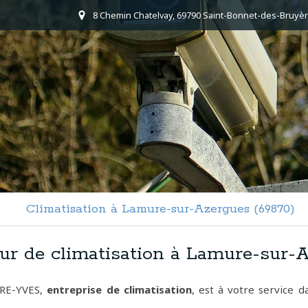
8 Chemin Chatelvay, 69790 Saint-Bonnet-des-Bruyèr
Climatisation à Lamure-sur-Azergues (69870)
eur de climatisation à Lamure-sur-
RE-YVES,
entreprise de climatisation
, est à votre service d