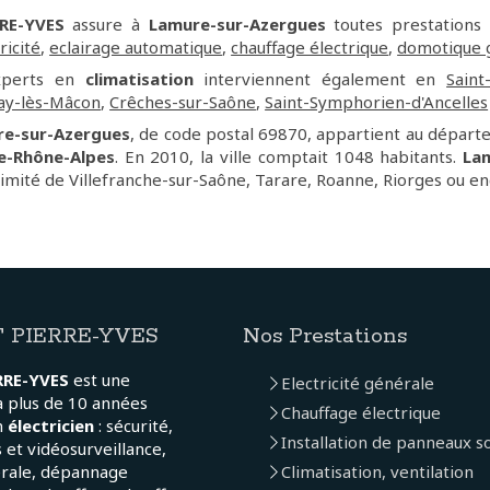
RE-YVES
assure à
Lamure-sur-Azergues
toutes prestation
icité
,
eclairage automatique
,
chauffage électrique
,
domotique 
experts en
climatisation
interviennent également en
Saint
ay-lès-Mâcon
,
Crêches-sur-Saône
,
Saint-Symphorien-d'Ancelles
e-sur-Azergues
, de code postal 69870, appartient au dépar
e-Rhône-Alpes
. En 2010, la ville comptait 1048 habitants.
La
ximité de Villefranche-sur-Saône, Tarare, Roanne, Riorges ou e
 PIERRE-YVES
Nos Prestations
RRE-YVES
est une
Electricité générale
a plus de 10 années
Chauffage électrique
n
électricien
: sécurité,
Installation de panneaux so
 et vidéosurveillance,
érale, dépannage
Climatisation, ventilation