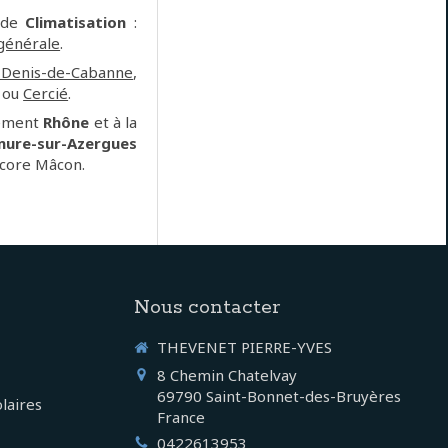
s de
Climatisation
:
générale
.
-Denis-de-Cabanne
,
ou
Cercié
.
tement
Rhône
et à la
mure-sur-Azergues
ncore Mâcon.
Nous contacter
THEVENET PIERRE-YVES
8 Chemin Chatelvay
69790
Saint-Bonnet-des-Bruyères
laires
France
0422613953