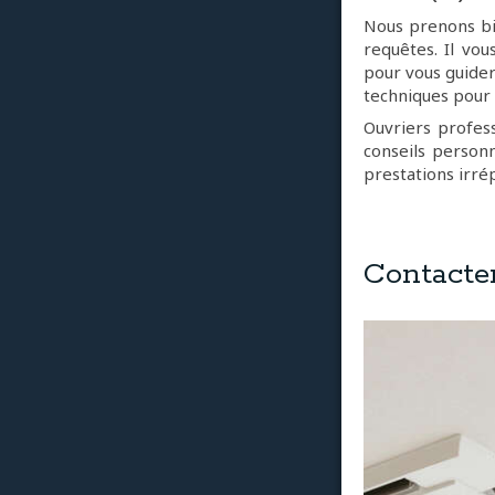
Nous prenons bi
requêtes. Il vo
pour vous guider
techniques pour 
Ouvriers profess
conseils personn
prestations irré
Contacte