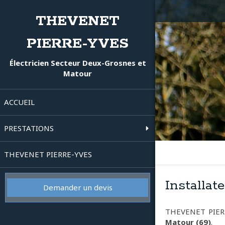
THEVENET
PIERRE-YVES
Électricien Secteur Deux-Grosnes et
Matour
ACCUEIL
PRESTATIONS
THEVENET PIERRE-YVES
Installat
Demander un devis
THEVENET PIER
Matour (69)
.