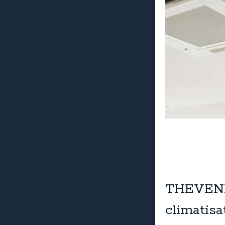
THEVENET
climatis