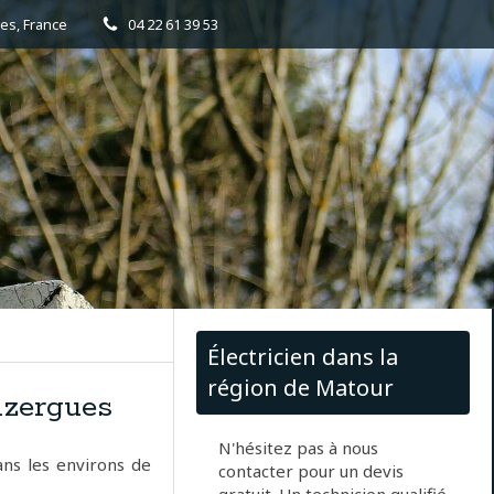
es, France
04 22 61 39 53
Électricien dans la
région de Matour
Azergues
N'hésitez pas à nous
ans les environs de
contacter pour un devis