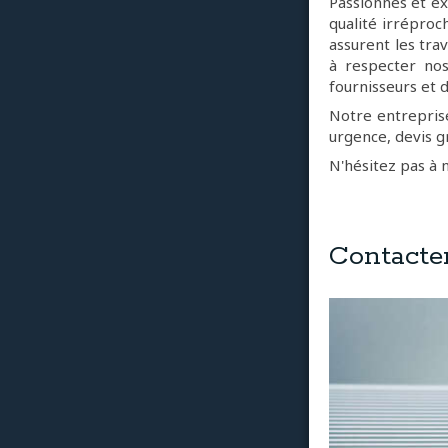
Passionnés et ex
qualité irréproc
assurent les tra
à respecter no
fournisseurs et d
Notre entreprise
urgence, devis gr
N'hésitez pas à 
Contacte