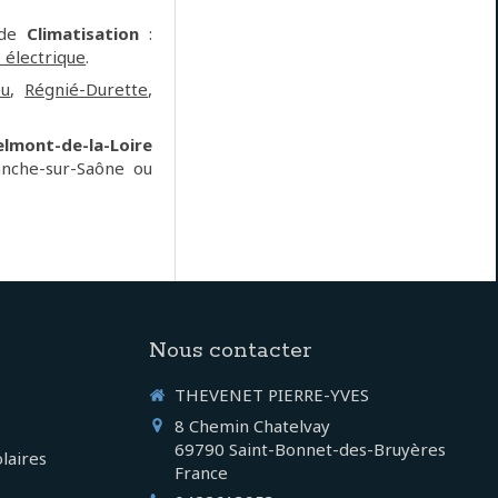
 de
Climatisation
:
 électrique
.
eu
,
Régnié-Durette
,
elmont-de-la-Loire
ranche-sur-Saône ou
Nous contacter
THEVENET PIERRE-YVES
8 Chemin Chatelvay
69790
Saint-Bonnet-des-Bruyères
laires
France