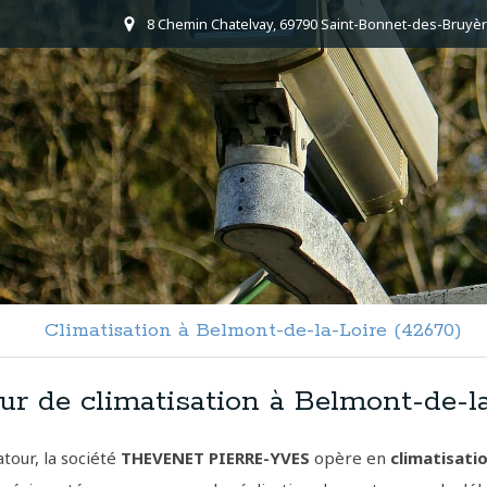
8 Chemin Chatelvay, 69790 Saint-Bonnet-des-Bruyèr
Climatisation à Belmont-de-la-Loire (42670)
eur de climatisation à Belmont-de-l
tour, la société
THEVENET PIERRE-YVES
opère en
climatisati