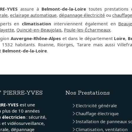
RE-YVES
assure à
Belmont-de-la-Loire
toutes prestations
rale
,
eclairage automatique
,
dépannage électricité
ou
chauffage
xperts en
climatisation
interviennent également en
Beauj
layette
,
Quincié-en-Beaujolais
,
Poule-les-Écharmeaux
.
égion
Auvergne-Rhône-Alpes
et dans le département
Loire
,
B
e 1532 habitants. Roanne, Riorges, Tarare mais aussi Villef
t
Belmont-de-la-Loire
.
 PIERRE-YVES
Nos Prestations
RRE-YVES
est une
Electricité générale
a plus de 10 années
Chauffage électrique
n
électricien
: sécurité,
Installation de panneaux so
 et vidéosurveillance,
érale, dépannage
Climatisation, ventilation