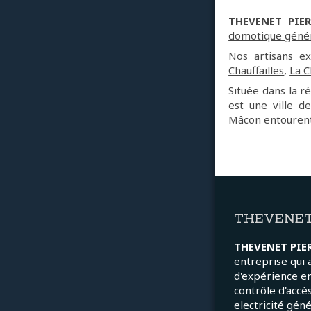
THEVENET PIER
domotique géné
Nos artisans e
Chauffailles
,
La C
Située dans la r
est une ville d
Mâcon entouren
THEVENET
THEVENET PIE
entreprise qui 
d'expérience e
contrôle d'accès
electricité gén