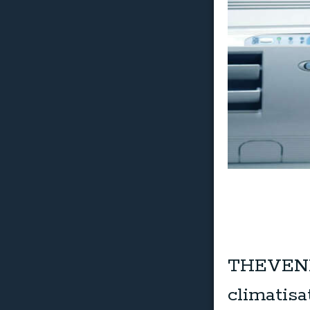
THEVENET
climatisa