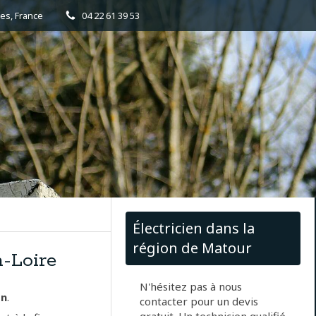
es, France
04 22 61 39 53
Électricien dans la
région de Matour
a-Loire
N'hésitez pas à nous
on
.
contacter pour un devis