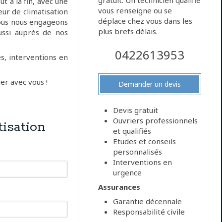
gratuit. Un technicien qualifié
t à la fin, avec une
vous renseigne ou se
eur de climatisation
déplace chez vous dans les
Nous nous engageons
plus brefs délais.
ussi auprès de nos
0422613953
s, interventions en
er avec vous !
Demander un devis
Devis gratuit
Ouvriers professionnels
isation
et qualifiés
Etudes et conseils
personnalisés
Interventions en
urgence
Assurances
Garantie décennale
Responsabilité civile